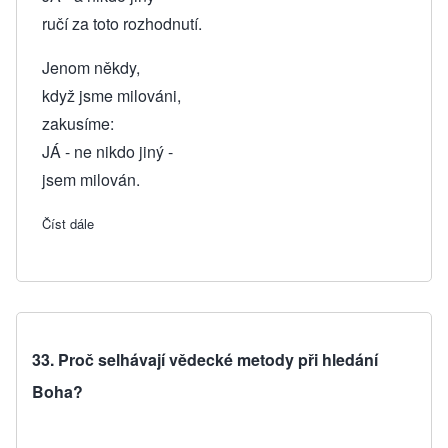
ručí za toto rozhodnutí.
Jenom někdy,
když jsme milováni,
zakusíme:
JÁ - ne nikdo jiný -
jsem milován.
Číst dále
about 34. Jak můžeme poznat Boha, když není předmětem 
33. Proč selhávají vědecké metody při hledání
Boha?