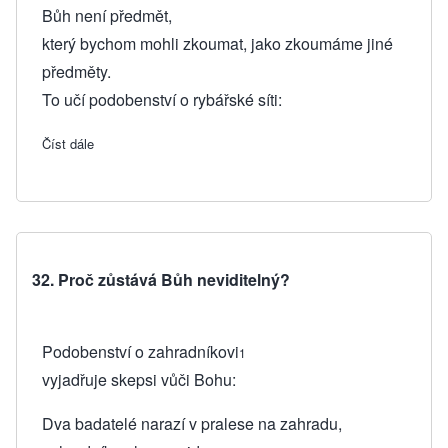
Bůh není předmět,
který bychom mohli zkoumat, jako zkoumáme jiné
předměty.
To učí podobenství o rybářské síti:
Číst dále
about 33. Proč selhávají vědecké metody při hledání Boha?
32. Proč zůstává Bůh neviditelný?
Podobenství o zahradníkovi
1
vyjadřuje skepsi vůči Bohu:
Dva badatelé narazí v pralese na zahradu,