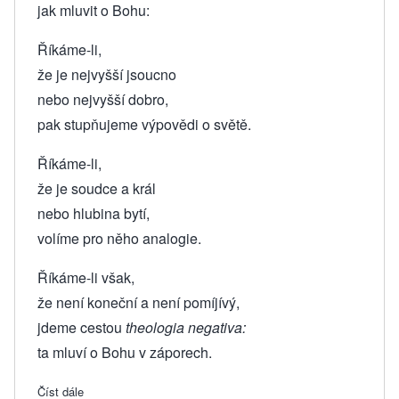
jak mluvit o Bohu:
Říkáme-li,
že je nejvyšší jsoucno
nebo nejvyšší dobro,
pak stupňujeme výpovědi o světě.
Říkáme-li,
že je soudce a král
nebo hlubina bytí,
volíme pro něho analogie.
Říkáme-li však,
že není koneční a není pomíjívý,
jdeme cestou
theologia negativa:
ta mluví o Bohu v záporech.
Číst dále
about 35. Můžeme o Bohu mluvit jen nepřímo?