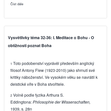
Číst dále
about 37. Proč je Bůh více než skutečnost?
Vysvětlivky téma 32-36: I. Meditace o Bohu - O
obtížnosti poznat Boha
Toto podobenství vyprávěl především anglický
1
filosof Antony Flew (1923-2010) jako shrnutí své
kritiky náboženství. Ve vysokém věku se navrátil k
deistické víře v Boha stvořitele.
Volně podle fyzika Arthura S.
2
Eddingtona:
Philosophie der Wissenschaften,
1939, s. 28n