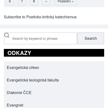
Page
6
Page
7
Page
8
Následující stránka
››
Poslední stránka
Poslední »
Subscribe to Poeticko-kritický katechismus
Search
ODKAZY
Evangelická církev
(opens in new tab)
Evangelická teologická fakulta
(opens in new tab)
Diakonie ČCE
(opens in new tab)
Evangnet
(opens in new tab)