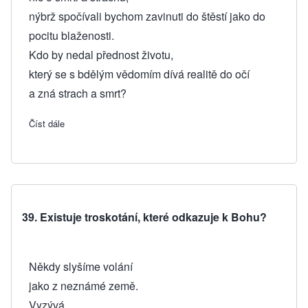
nýbrž spočívali bychom zavinuti do štěstí jako do
pocitu blaženosti.
Kdo by nedal přednost životu,
který se s bdělým vědomím dívá realitě do očí
a zná strach a smrt?
Číst dále
about 40. Proč odkazuje hledání pravdy k Bohu?
39. Existuje troskotání, které odkazuje k Bohu?
Někdy slyšíme volání
jako z neznámé země.
Vyzývá