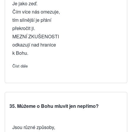
Je jako zeď.
Čím více nás omezuje,
tím silnější je přání
překročit ji.
MEZNÍ ZKUŠENOSTI
odkazují nad hranice
k Bohu.
Číst dále
about 36. Jak je možná zkušenost Boha, ačkoliv naše pozná
35. Můžeme o Bohu mluvit jen nepřímo?
Jsou různé způsoby,