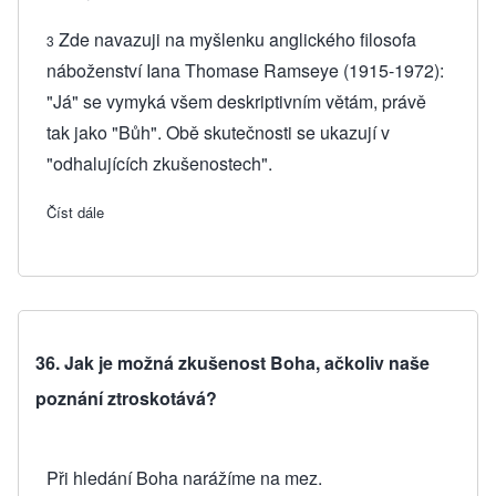
Zde navazuji na myšlenku anglického filosofa
3
náboženství Iana Thomase Ramseye (1915-1972):
"Já" se vymyká všem deskriptivním větám, právě
tak jako "Bůh". Obě skutečnosti se ukazují v
"odhalujících zkušenostech".
Číst dále
about Vysvětlivky téma 32-36: I. Meditace o Bohu - O obtíž
36. Jak je možná zkušenost Boha, ačkoliv naše
poznání ztroskotává?
Při hledání Boha narážíme na mez.