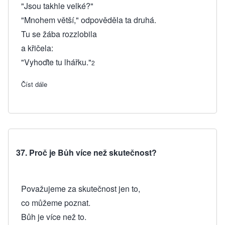
"Jsou takhle velké?"
"Mnohem větší," odpověděla ta druhá.
Tu se žába rozzlobila
a křičela:
"Vyhoďte tu lhářku."
2
Číst dále
about 38. Proč při hledání Boha narážíme na meze?
37. Proč je Bůh více než skutečnost?
Považujeme za skutečnost jen to,
co můžeme poznat.
Bůh je více než to.