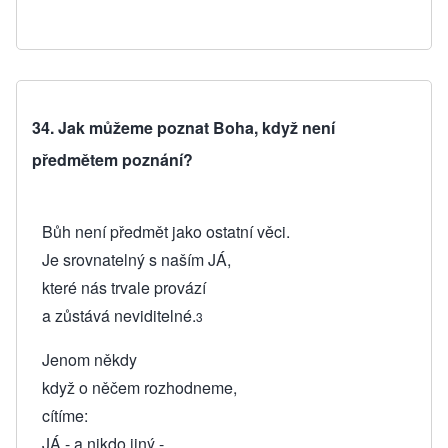
34. Jak můžeme poznat Boha, když není
předmětem poznání?
Bůh není předmět jako ostatní věci.
Je srovnatelný s naším JÁ,
které nás trvale provází
a zůstává neviditelné.
3
Jenom někdy
když o něčem rozhodneme,
cítíme:
JÁ - a nikdo jiný -