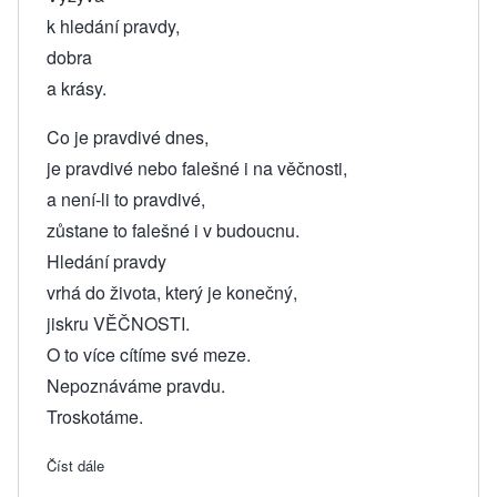
k hledání pravdy,
dobra
a krásy.
Co je pravdivé dnes,
je pravdivé nebo falešné i na věčnosti,
a není-li to pravdivé,
zůstane to falešné i v budoucnu.
Hledání pravdy
vrhá do života, který je konečný,
jiskru VĚČNOSTI.
O to více cítíme své meze.
Nepoznáváme pravdu.
Troskotáme.
Číst dále
about 39. Existuje troskotání, které odkazuje k Bohu?