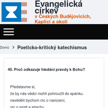
Evangelická
Skip to header
Skip to main navigation
Přejít k hlavnímu obsahu
Skip to footer
církev
v Českých Budějovicích,
Kaplici a okolí
Toggle main menu
Menu
Poeticko-kritický katechismus
Domů
Drobečková navigace
40. Proč odkazuje hledání pravdy k Bohu?
Představme si,
že by nás vědci mohli pohroužit do spánku.
nevěděli bychom nic o narození,
nic o smrti a strachu,