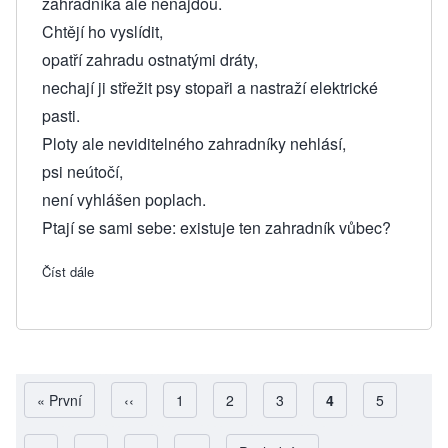
zahradníka ale nenajdou.
Chtějí ho vyslídit,
opatří zahradu ostnatými dráty,
nechají ji střežit psy stopaři a nastraží elektrické
pasti.
Ploty ale neviditelného zahradníky nehlásí,
psi neútočí,
není vyhlášen poplach.
Ptají se sami sebe: existuje ten zahradník vůbec?
Číst dále
about 32. Proč zůstává Bůh neviditelný?
First page
« První
Předchozí stránka
‹‹
Page
1
Page
2
Page
3
Aktuální stránka
4
Page
5
Pagination