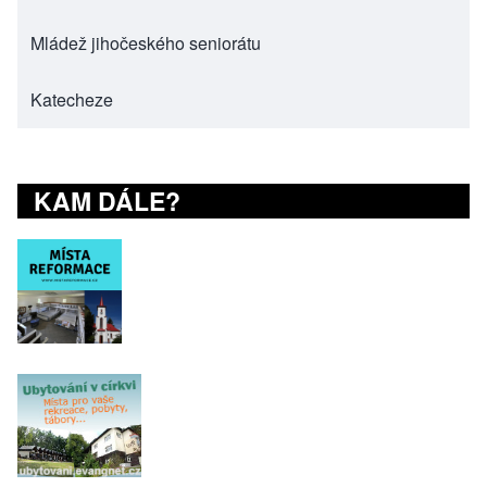
Mládež jihočeského seniorátu
(opens in new tab)
Katecheze
(opens in new tab)
KAM DÁLE?