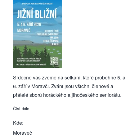
Srdečně vás zveme na setkání, které proběhne 5. a
6. září v Moravči. Zváni jsou všichni členové a
přátelé sborů horáckého a jihočeského seniorátu.
Číst dále
about JIŽNÍ BLIŽNÍ 5.-6. 9. 2026
Kde
Moraveč