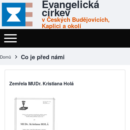
Evangelická
Skip to header
Skip to main navigation
Přejít k hlavnímu obsahu
Skip to footer
církev
v Českých Budějovicích,
Kaplici a okolí
Toggle main menu
Menu
Co je před námi
Domů
Drobečková navigace
Zemřela MUDr. Kristiana Holá