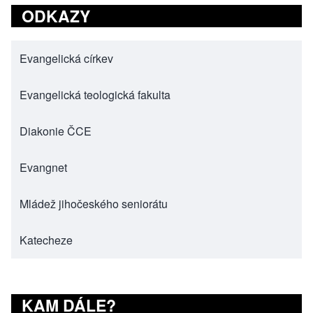
ODKAZY
Evangelická církev
(opens in new tab)
Evangelická teologická fakulta
(opens in new tab)
Diakonie ČCE
(opens in new tab)
Evangnet
(opens in new tab)
Mládež jihočeského seniorátu
(opens in new tab)
Katecheze
(opens in new tab)
KAM DÁLE?