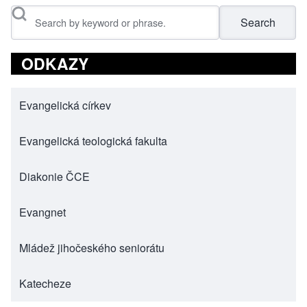
Search
ODKAZY
Evangelická církev
(opens in new tab)
Evangelická teologická fakulta
(opens in new tab)
Diakonie ČCE
(opens in new tab)
Evangnet
(opens in new tab)
Mládež jihočeského seniorátu
(opens in new tab)
Katecheze
(opens in new tab)