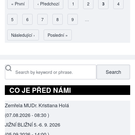
First page
« První
Předchozí stránka
‹ Předchozí
Page
1
Page
2
Aktuální stránk
3
Page
4
Page
5
Page
6
Page
7
Page
8
Page
9
…
Pagination
Následující stránka
Následující ›
Poslední stránka
Poslední »
Search
CO JE PŘED NÁMI
Zemřela MUDr. Kristiana Holá
(
07.08.2026 - 08:30
)
JIŽNÍ BLIŽNÍ 5.-6. 9. 2026
(
05.09.2026 - 14:00
)