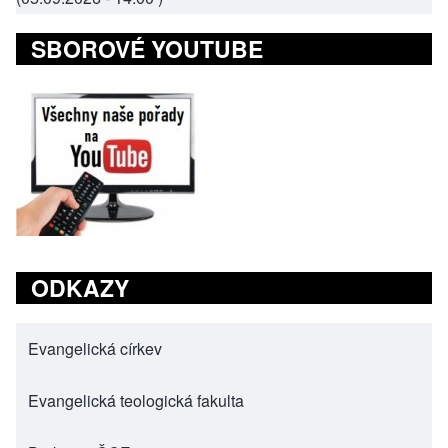
SBOROVÉ YOUTUBE
ODKAZY
Evangelická církev
(opens in new tab)
Evangelická teologická fakulta
(opens in new tab)