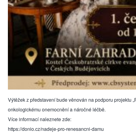
Výtěžek z představení bude věnován na podporu projektu „
onkologickému onemocnění a náročné léčbě.
Více informací naleznete zde:
https://donio.cz/nadeje-pro-renesancni-damu