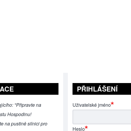
RACE
PŘIHLÁŠENÍ
jícího: "Připravte na
Uživatelské jméno
estu Hospodinu!
e na pustině silnici pro
Heslo