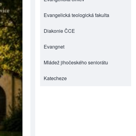
Evangelická teologická fakulta
(opens in new tab)
Diakonie ČCE
(opens in new tab)
Evangnet
(opens in new tab)
Mládež jihočeského seniorátu
(opens in new tab)
Katecheze
(opens in new tab)