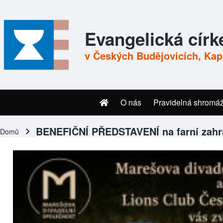
Skip to header
Skip to main navigation
Přejít k hlavnímu obsahu
Skip to footer
Evangelická círk
v Českých Budějovicích, Kapl
O nás
Pravidelná shromá
Menu
BENEFIČNÍ PŘEDSTAVENÍ na farní zahr
Domů
Drobečková navigace