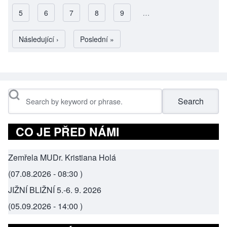
Page
5
Page
6
Page
7
Page
8
Page
9
…
Pagination
Následující stránka
Následující ›
Poslední stránka
Poslední »
Search
CO JE PŘED NÁMI
Zemřela MUDr. Kristiana Holá
(
07.08.2026 - 08:30
)
JIŽNÍ BLIŽNÍ 5.-6. 9. 2026
(
05.09.2026 - 14:00
)