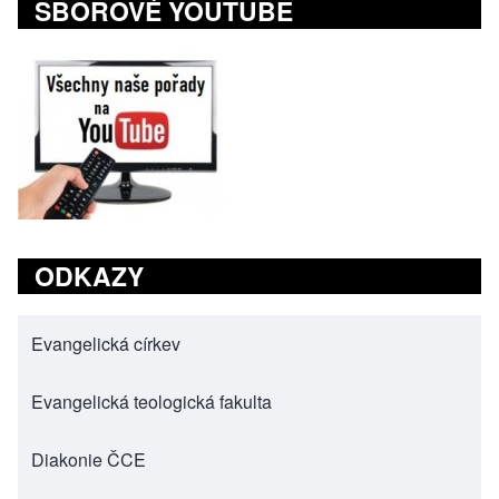
SBOROVÉ YOUTUBE
ODKAZY
Evangelická církev
(opens in new tab)
Evangelická teologická fakulta
(opens in new tab)
Diakonie ČCE
(opens in new tab)