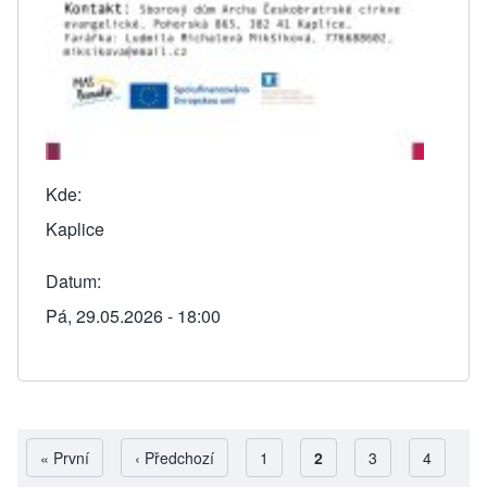
Kde
Kaplice
Datum
Pá, 29.05.2026 - 18:00
First page
« První
Předchozí stránka
‹ Předchozí
Page
1
Aktuální stránka
2
Page
3
Page
4