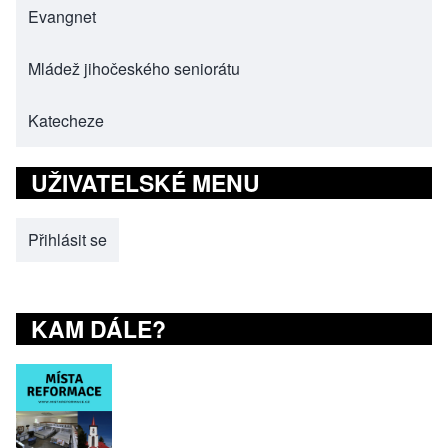
Evangnet
(opens in new tab)
Mládež jihočeského seniorátu
(opens in new tab)
Katecheze
(opens in new tab)
UŽIVATELSKÉ MENU
Přihlásit se
KAM DÁLE?