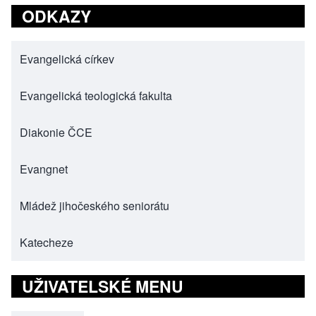
ODKAZY
Evangelická církev
(opens in new tab)
Evangelická teologická fakulta
(opens in new tab)
Diakonie ČCE
(opens in new tab)
Evangnet
(opens in new tab)
Mládež jihočeského seniorátu
(opens in new tab)
Katecheze
(opens in new tab)
UŽIVATELSKÉ MENU