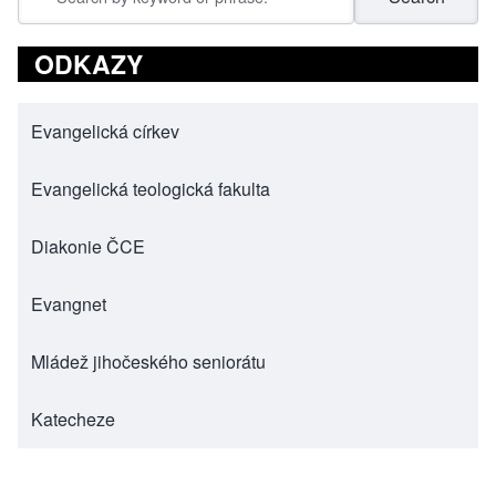
ODKAZY
Evangelická církev
(opens in new tab)
Evangelická teologická fakulta
(opens in new tab)
Diakonie ČCE
(opens in new tab)
Evangnet
(opens in new tab)
Mládež jihočeského seniorátu
(opens in new tab)
Katecheze
(opens in new tab)