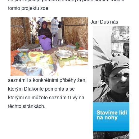
tomto projektu
zde
.
Jan D
us nás
seznámil s konkrétními příběhy žen,
kterým Diakonie pomohla a se
kterými se můžete seznámit i vy
na
těchto stránkách
.