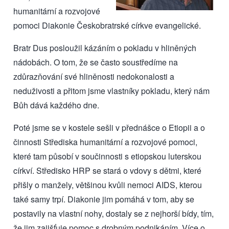
humanitární a rozvojové
pomoci Diakonie Českobratrské církve evangelické
.
Bratr Dus posloužil kázáním o pokladu v hliněných
nádobách. O tom, že se často soustředíme na
zdůrazňování své hliněnosti nedokonalosti a
neduživosti a přitom jsme vlastníky pokladu, který nám
Bůh dává každého dne.
Poté jsme se v kostele sešli v přednášce o Etiopii a o
činnosti Střediska humanitární a rozvojové pomoci,
které tam působí v součinnosti s
etiopskou luterskou
církví
. Středisko HRP se stará o vdovy s dětmi, které
přišly o manžely, většinou kvůli nemoci AIDS, kterou
také samy trpí. Diakonie jim pomáhá v tom, aby se
postavily na vlastní nohy, dostaly se z nejhorší bídy, tím,
že jim zajišťuje pomoc s drobným podnikáním. Více o