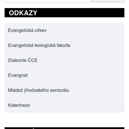
ODKAZY
Evangelická církev
(opens in new tab)
Evangelická teologická fakulta
(opens in new tab)
Diakonie ČCE
(opens in new tab)
Evangnet
(opens in new tab)
Mládež jihočeského seniorátu
(opens in new tab)
Katecheze
(opens in new tab)