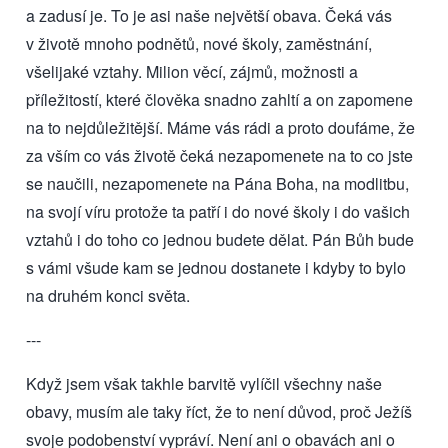
a zadusí je. To je asi naše největší obava. Čeká vás
v životě mnoho podnětů, nové školy, zaměstnání,
všelijaké vztahy. Milion věcí, zájmů, možnosti a
příležitostí, které člověka snadno zahltí a on zapomene
na to nejdůležitější. Máme vás rádi a proto doufáme, že
za vším co vás životě čeká nezapomenete na to co jste
se naučili, nezapomenete na Pána Boha, na modlitbu,
na svojí víru protože ta patří i do nové školy i do vašich
vztahů i do toho co jednou budete dělat. Pán Bůh bude
s vámi všude kam se jednou dostanete i kdyby to bylo
na druhém konci světa.
---
Když jsem však takhle barvitě vylíčil všechny naše
obavy, musím ale taky říct, že to není důvod, proč Ježíš
svoje podobenství vypráví. Není ani o obavách ani o