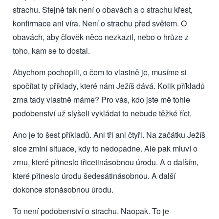
strachu. Stejně tak není o obavách a o strachu křest,
konfirmace ani víra. Není o strachu před světem. O
obavách, aby člověk něco nezkazil, nebo o hrůze z
toho, kam se to dostal.
Abychom pochopili, o čem to vlastně je, musíme si
spočítat ty příklady, které nám Ježíš dává. Kolik příkladů
zrna tady vlastně máme? Pro vás, kdo jste mě tohle
podobenství už slyšeli vykládat to nebude těžké říct.
Ano je to šest příkladů. Ani tři ani čtyři. Na začátku Ježíš
sice zmíní situace, kdy to nedopadne. Ale pak mluví o
zrnu, které přineslo třicetinásobnou úrodu. A o dalším,
které přineslo úrodu šedesátinásobnou. A další
dokonce stonásobnou úrodu.
To není podobenství o strachu. Naopak. To je