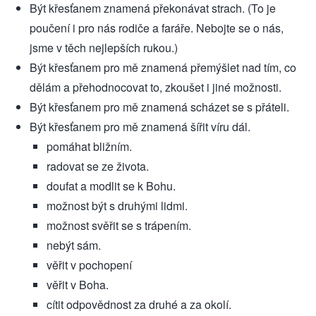
Být křesťanem znamená překonávat strach. (To je
poučení i pro nás rodiče a faráře. Nebojte se o nás,
jsme v těch nejlepších rukou.)
Být křesťanem pro mě znamená přemýšlet nad tím, co
dělám a přehodnocovat to, zkoušet i jiné možnosti.
Být křesťanem pro mě znamená scházet se s přáteli.
Být křesťanem pro mě znamená šířit víru dál.
pomáhat bližním.
radovat se ze života.
doufat a modlit se k Bohu.
možnost být s druhými lidmi.
možnost svěřit se s trápením.
nebýt sám.
věřit v pochopení
věřit v Boha.
cítit odpovědnost za druhé a za okolí.