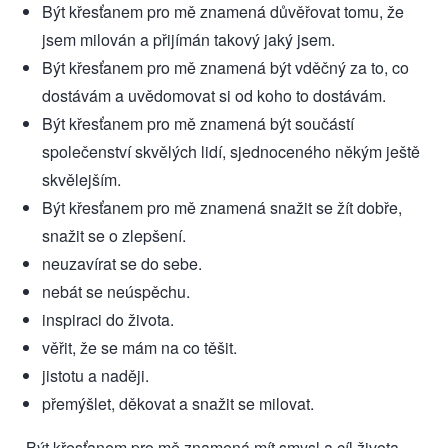
Být křesťanem pro mě znamená důvěřovat tomu, že
jsem milován a přijímán takový jaký jsem.
Být křesťanem pro mě znamená být vděčný za to, co
dostávám a uvědomovat si od koho to dostávám.
Být křesťanem pro mě znamená být součástí
společenství skvělých lidí, sjednoceného někým ještě
skvělejším.
Být křesťanem pro mě znamená snažit se žít dobře,
snažit se o zlepšení.
neuzavírat se do sebe.
nebát se neúspěchu.
inspiraci do života.
věřit, že se mám na co těšit.
jistotu a naději.
přemýšlet, děkovat a snažit se milovat.
Být křesťanem pro mě znamená mít smysl a cíl života.