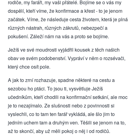
rodiče, my faráři, my vaši přátelé. Bojíme se o vás my
dospělí, kteří víme, že konfirmace a křest - to je jenom
začátek. Víme, že následuje cesta životem, která je plná
různých nástrah, různých zákrutů, nebezpečí a
pokušení. Záleží nám na vás a proto se bojíme.
Ježíš ve své moudrosti vyjádřil kousek z těch našich
obav ve svém podobenství. Vypráví v něm o rozsévači,
který chce osít pole.
A jak to zrní rozhazuje, spadne některé na cestu a
sezobou ho ptáci. To jsou ti, vysvětluje Ježíš
učedníkům, kteří chodili na konfirmační setkání, ale moc
je to nezajímalo. Ze slušnosti nebo z povinnosti si
vyslechli, co to tam ten farář vykládá, ale šlo jim to
jedním uchem tam a druhým ven. Těšili se jenom na to,
až to skončí, aby už měli pokoj o něj i od rodičů.