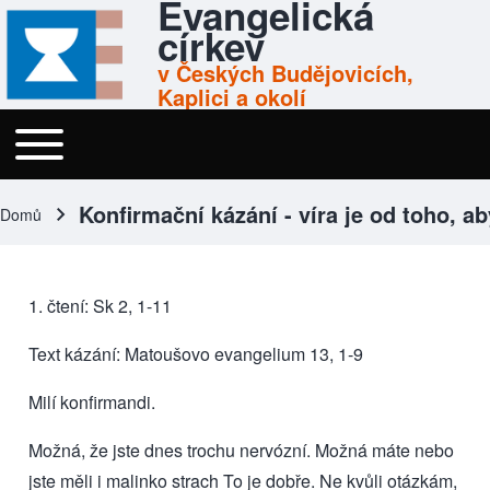
Evangelická
Skip to header
Skip to main navigation
Přejít k hlavnímu obsahu
Skip to footer
církev
v Českých Budějovicích,
Kaplici a okolí
Toggle main menu
Menu
Konfirmační kázání - víra je od toho, ab
Domů
Drobečková navigace
1. čtení: Sk 2, 1-11
Text kázání: Matoušovo evangelium 13, 1-9
Milí konfirmandi.
Možná, že jste dnes trochu nervózní. Možná máte nebo
jste měli i malinko strach To je dobře. Ne kvůli otázkám,