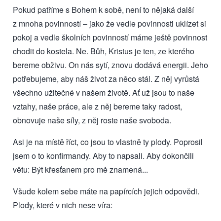
Pokud patříme s Bohem k sobě, není to nějaká další
z mnoha povinností – jako že vedle povinnosti uklízet si
pokoj a vedle školních povinností máme ještě povinnost
chodit do kostela. Ne. Bůh, Kristus je ten, ze kterého
bereme obživu. On nás sytí, znovu dodává energii. Jeho
potřebujeme, aby náš život za něco stál. Z něj vyrůstá
všechno užitečné v našem životě. Ať už jsou to naše
vztahy, naše práce, ale z něj bereme taky radost,
obnovuje naše síly, z něj roste naše svoboda.
Asi je na místě říct, co jsou to vlastně ty plody. Poprosil
jsem o to konfirmandy. Aby to napsali. Aby dokončili
větu: Být křesťanem pro mě znamená...
Všude kolem sebe máte na papírcích jejich odpovědi.
Plody, které v nich nese víra: