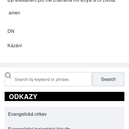
amen
DN
Kázání
Search
ODKAZY
Evangelická církev
(opens in new tab)
Evangelická teologická fakulta
(opens in new tab)