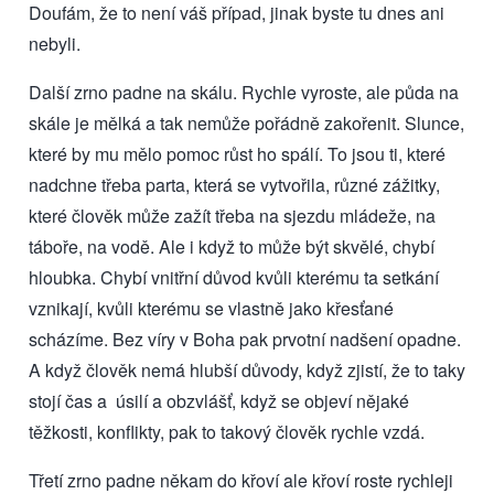
Doufám, že to není váš případ, jinak byste tu dnes ani
nebyli.
Další zrno padne na skálu. Rychle vyroste, ale půda na
skále je mělká a tak nemůže pořádně zakořenit. Slunce,
které by mu mělo pomoc růst ho spálí. To jsou ti, které
nadchne třeba parta, která se vytvořila, různé zážitky,
které člověk může zažít třeba na sjezdu mládeže, na
táboře, na vodě. Ale i když to může být skvělé, chybí
hloubka. Chybí vnitřní důvod kvůli kterému ta setkání
vznikají, kvůli kterému se vlastně jako křesťané
scházíme. Bez víry v Boha pak prvotní nadšení opadne.
A když člověk nemá hlubší důvody, když zjistí, že to taky
stojí čas a úsilí a obzvlášť, když se objeví nějaké
těžkosti, konflikty, pak to takový člověk rychle vzdá.
Třetí zrno padne někam do křoví ale křoví roste rychleji