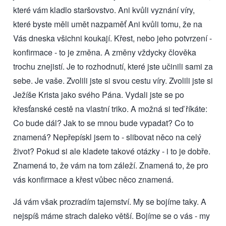
které vám kladlo staršovstvo. Ani kvůli vyznání víry,
které byste měli umět nazpaměť Ani kvůli tomu, že na
Vás dneska všichni koukají. Křest, nebo jeho potvrzení -
konfirmace - to je změna. A změny vždycky člověka
trochu znejistí. Je to rozhodnutí, které jste učinili sami za
sebe. Je vaše. Zvolili jste si svou cestu víry. Zvolili jste si
Ježíše Krista jako svého Pána. Vydali jste se po
křesťanské cestě na vlastní triko. A možná si teď říkáte:
Co bude dál? Jak to se mnou bude vypadat? Co to
znamená? Nepřepískl jsem to - slibovat něco na celý
život? Pokud si ale kladete takové otázky - i to je dobře.
Znamená to, že vám na tom záleží. Znamená to, že pro
vás konfirmace a křest vůbec něco znamená.
Já vám však prozradím tajemství. My se bojíme taky. A
nejspíš máme strach daleko větší. Bojíme se o vás - my