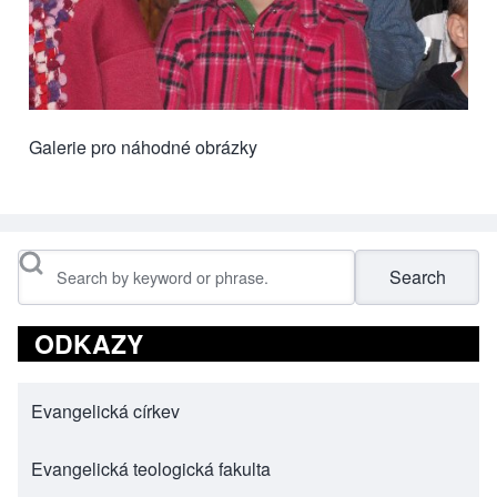
Galerie pro náhodné obrázky
Search
ODKAZY
Evangelická církev
(opens in new tab)
Evangelická teologická fakulta
(opens in new tab)