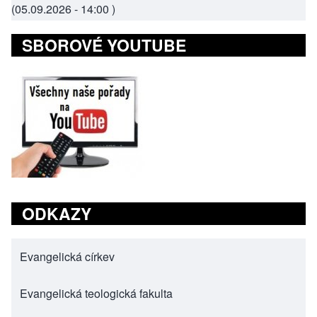
(
05.09.2026 - 14:00
)
SBOROVÉ YOUTUBE
ODKAZY
Evangelická církev
(opens in new tab)
Evangelická teologická fakulta
(opens in new tab)