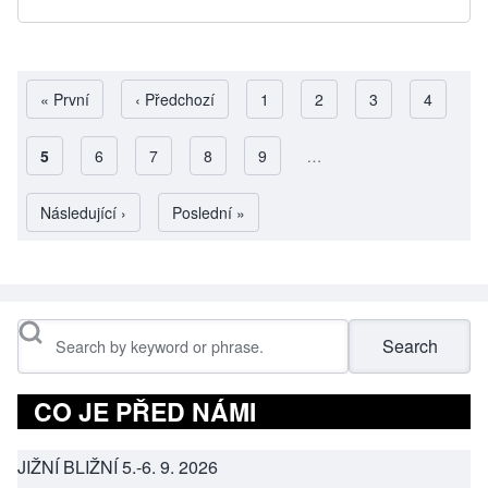
First page
« První
Předchozí stránka
‹ Předchozí
Page
1
Page
2
Page
3
Page
4
Aktuální stránka
5
Page
6
Page
7
Page
8
Page
9
…
Pagination
Následující stránka
Následující ›
Poslední stránka
Poslední »
Search
CO JE PŘED NÁMI
JIŽNÍ BLIŽNÍ 5.-6. 9. 2026