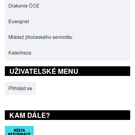
Diakonie ČCE
(opens in new tab)
Evangnet
(opens in new tab)
Mládež jihočeského seniorátu
(opens in new tab)
Katecheze
(opens in new tab)
UŽIVATELSKÉ MENU
Přihlásit se
KAM DÁLE?