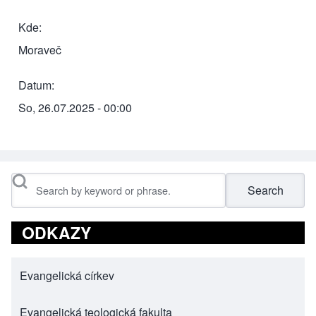
Kde
Moraveč
Datum
So, 26.07.2025 - 00:00
Search
ODKAZY
Evangelická církev
(opens in new tab)
Evangelická teologická fakulta
(opens in new tab)