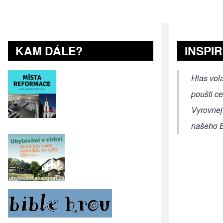
KAM DÁLE?
INSPI
Hlas vola
poušti c
Vyrovnejt
našeho B