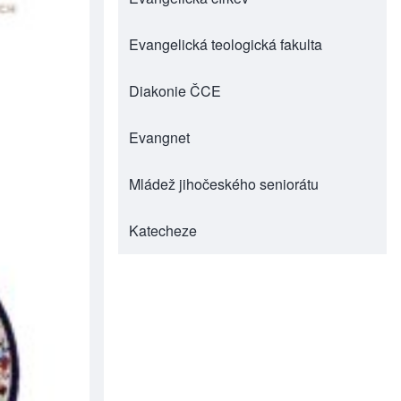
Evangelická teologická fakulta
(opens in new tab)
Diakonie ČCE
(opens in new tab)
Evangnet
(opens in new tab)
Mládež jihočeského seniorátu
(opens in new tab)
Katecheze
(opens in new tab)