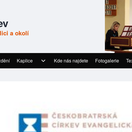
ev
ici a okolí
ždění
Kaplice
Kaplice sub-navigation
Kde nás najdete
Fotogalerie
(opens in new tab
Te
Te