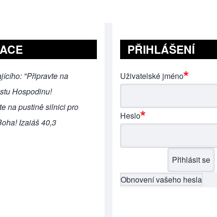
RACE
PŘIHLÁŠENÍ
jícího: "Připravte na
Uživatelské jméno
estu Hospodinu!
e na pustině silnici pro
Heslo
oha! Izaiáš 40,3
Obnovení vašeho hesla