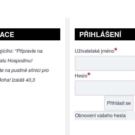
RACE
PŘIHLÁŠENÍ
jícího: "Připravte na
Uživatelské jméno
estu Hospodinu!
e na pustině silnici pro
Heslo
oha! Izaiáš 40,3
Obnovení vašeho hesla