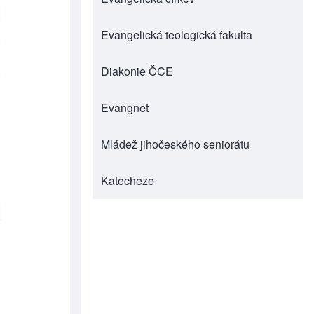
Evangelická teologická fakulta
(opens in new tab)
Diakonie ČCE
(opens in new tab)
Evangnet
(opens in new tab)
Mládež jihočeského seniorátu
(opens in new tab)
Katecheze
(opens in new tab)