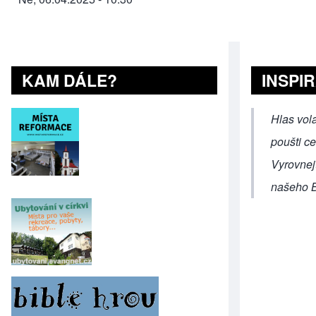
KAM DÁLE?
INSPI
Hlas vola
poušti c
Vyrovnejt
našeho B