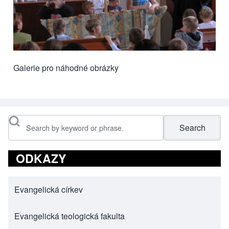
Galerie pro náhodné obrázky
Search
ODKAZY
Evangelická církev
(opens in new tab)
Evangelická teologická fakulta
(opens in new tab)