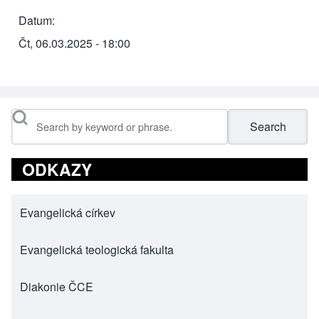
Datum
Čt, 06.03.2025 - 18:00
Search
ODKAZY
Evangelická církev
(opens in new tab)
Evangelická teologická fakulta
(opens in new tab)
Diakonie ČCE
(opens in new tab)