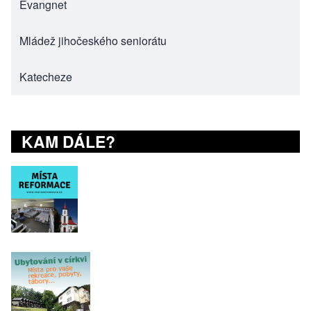
Evangnet
(opens in new tab)
Mládež jihočeského seniorátu
(opens in new tab)
Katecheze
(opens in new tab)
KAM DÁLE?