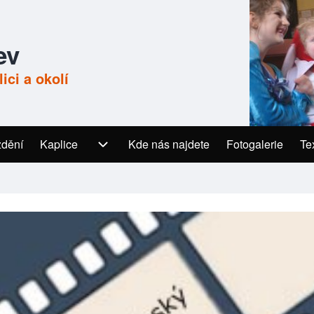
ev
ici a okolí
ždění
Kaplice
Kaplice sub-navigation
Kde nás najdete
Fotogalerie
(opens in new tab
Te
Te