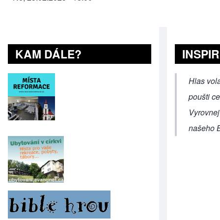
KAM DÁLE?
INSPI
Hlas vola
poušti c
Vyrovnejt
našeho B