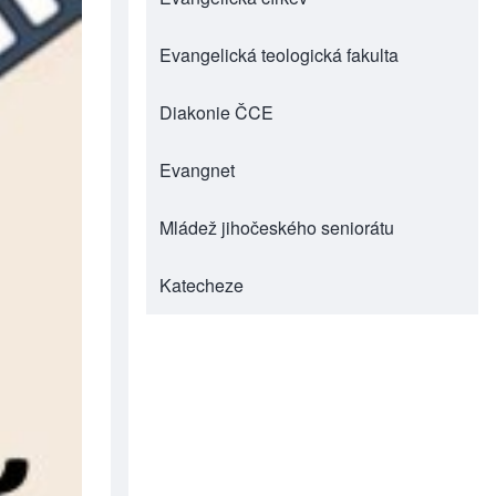
Evangelická teologická fakulta
(opens in new tab)
Diakonie ČCE
(opens in new tab)
Evangnet
(opens in new tab)
Mládež jihočeského seniorátu
(opens in new tab)
Katecheze
(opens in new tab)