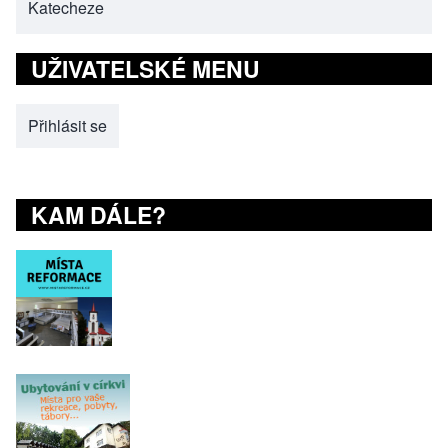
Katecheze
(opens in new tab)
UŽIVATELSKÉ MENU
Přihlásit se
KAM DÁLE?