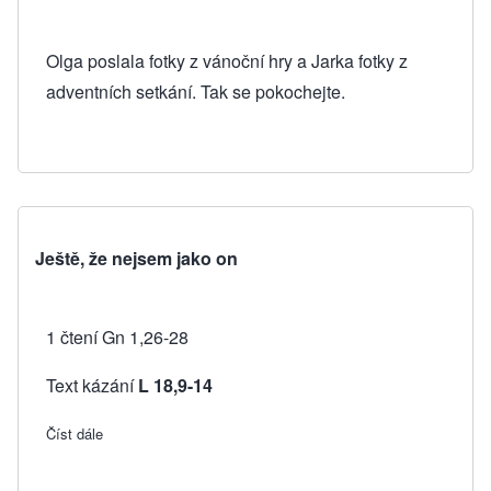
Olga poslala
fotky z vánoční hry
a Jarka
fotky z
adventních setkání
. Tak se pokochejte.
Ještě, že nejsem jako on
1 čtení Gn 1,26-28
Text kázání
L 18,9-14
Číst dále
about Ještě, že nejsem jako on