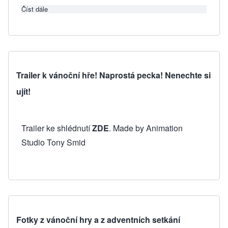
Číst dále
about PF 2010
Trailer k vánoční hře! Naprostá pecka! Nenechte si
ujít!
Trailer ke shlédnutí
ZDE
. Made by Animation
Studio Tony Smid
Fotky z vánoční hry a z adventních setkání