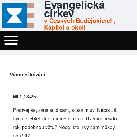
Evangelická
Skip to header
Skip to main navigation
Přejít k hlavnímu obsahu
Skip to footer
církev
v Českých Budějovicích,
Kaplici a okolí
Toggle main menu
Menu
Vánoční kázání
Mt 1,18-25
Podívej se, zkus si to sám, a pak mluv. Nebo: Já
bych tě chtěl vidět na mém místě. Už vám někdo
řekl podobnou větu? Nebo jste ji vy sami někdy
použili?