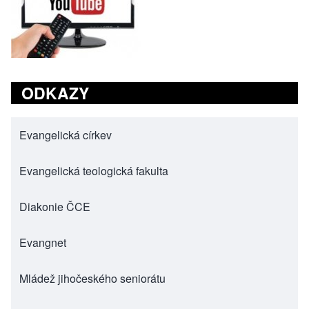
ODKAZY
Evangelická církev
(opens in new tab)
Evangelická teologická fakulta
(opens in new tab)
Diakonie ČCE
(opens in new tab)
Evangnet
(opens in new tab)
Mládež jihočeského seniorátu
(opens in new tab)