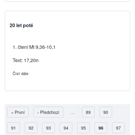
20 let poté
1. čtení Mt 9,36-10,1
Text: 17,20n
Číst dále
about 20 let poté
First page
« První
Předchozí stránka
‹ Předchozí
…
Page
89
Page
90
Page
91
Page
92
Page
93
Page
94
Page
95
Aktuální stránka
96
Page
97
Pagination