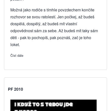
Možná jako rodiče s tímhle povzdechem končíte
rozhovor se svou ratolestí. Jen počkej, až budeš
dospělá, dospělý, až budeš mít vlastní
odpovědnost sám za sebe. Až budeš mít taky sám
děti - pak to pochopíš, pak poznáš, zač je toho
loket.
Číst dále
about Vánoční kázání
PF 2010